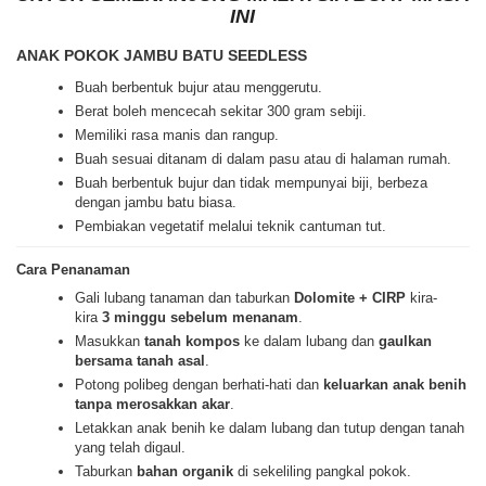
INI
ANAK POKOK JAMBU BATU SEEDLESS
Buah berbentuk bujur atau menggerutu.
Berat boleh mencecah sekitar 300 gram sebiji.
Memiliki rasa manis dan rangup.
Buah sesuai ditanam di dalam pasu atau di halaman rumah.
Buah berbentuk bujur dan tidak mempunyai biji, berbeza
dengan jambu batu biasa.
Pembiakan vegetatif melalui teknik cantuman tut.
Cara Penanaman
Gali lubang tanaman dan taburkan
Dolomite + CIRP
kira-
kira
3 minggu sebelum menanam
.
Masukkan
tanah kompos
ke dalam lubang dan
gaulkan
bersama tanah asal
.
Potong polibeg dengan berhati-hati dan
keluarkan anak benih
tanpa merosakkan akar
.
Letakkan anak benih ke dalam lubang dan tutup dengan tanah
yang telah digaul.
Taburkan
bahan organik
di sekeliling pangkal pokok.