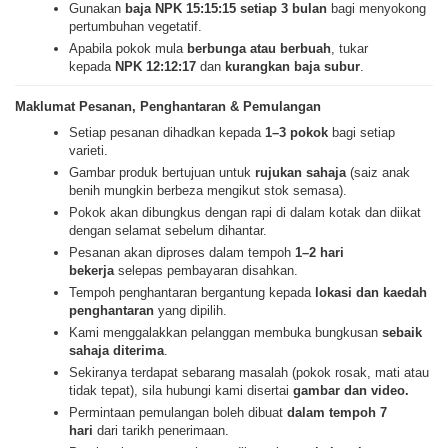
Gunakan
baja NPK 15:15:15 setiap 3 bulan
bagi menyokong
pertumbuhan vegetatif.
Apabila pokok mula
berbunga atau berbuah
, tukar
kepada
NPK 12:12:17
dan
kurangkan baja subur
.
Maklumat Pesanan, Penghantaran & Pemulangan
Setiap pesanan dihadkan kepada
1–3 pokok
bagi setiap
varieti.
Gambar produk bertujuan untuk
rujukan sahaja
(saiz anak
benih mungkin berbeza mengikut stok semasa).
Pokok akan dibungkus dengan rapi di dalam kotak dan diikat
dengan selamat sebelum dihantar.
Pesanan akan diproses dalam tempoh
1–2 hari
bekerja
selepas pembayaran disahkan.
Tempoh penghantaran bergantung kepada
lokasi dan kaedah
penghantaran
yang dipilih.
Kami menggalakkan pelanggan membuka bungkusan
sebaik
sahaja diterima
.
Sekiranya terdapat sebarang masalah (pokok rosak, mati atau
tidak tepat), sila hubungi kami disertai
gambar dan video.
Permintaan pemulangan boleh dibuat
dalam tempoh 7
hari
dari tarikh penerimaan.