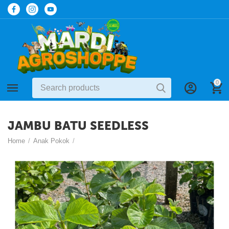
0
JAMBU BATU SEEDLESS
Home
/
Anak Pokok
/