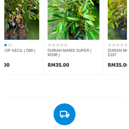
DURIAN MARDI SUPER (
DURIAN MUSANG KING
MS88 )
D197
RM
35.00
RM
35.00