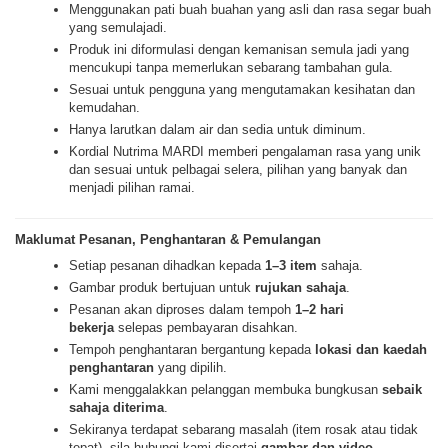
Menggunakan pati buah buahan yang asli dan rasa segar buah
yang semulajadi.
Produk ini diformulasi dengan kemanisan semula jadi yang
mencukupi tanpa memerlukan sebarang tambahan gula.
Sesuai untuk pengguna yang mengutamakan kesihatan dan
kemudahan.
Hanya larutkan dalam air dan sedia untuk diminum.
Kordial Nutrima MARDI memberi pengalaman rasa yang unik
dan sesuai untuk pelbagai selera, pilihan yang banyak dan
menjadi pilihan ramai.
Maklumat Pesanan, Penghantaran & Pemulangan
Setiap pesanan dihadkan kepada
1–3 item
sahaja.
Gambar produk bertujuan untuk
rujukan sahaja
.
Pesanan akan diproses dalam tempoh
1–2 hari
bekerja
selepas pembayaran disahkan.
Tempoh penghantaran bergantung kepada
lokasi dan kaedah
penghantaran
yang dipilih.
Kami menggalakkan pelanggan membuka bungkusan
sebaik
sahaja diterima
.
Sekiranya terdapat sebarang masalah (item rosak atau tidak
tepat), sila hubungi kami disertai
gambar dan video.