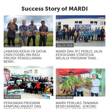
Success Story of MARDI
May 23, 2026
May 19, 2026
LAWATAN KERJA YB DATUK
MARDI DAN JPJ PERLIS JALIN
CHAN FOONG HIN BAGI
KERJASAMA STRATEGIK
PROJEK PENGELUARAN
MELALUI PROGRAM TANG...
BENIH...
Apr 12, 2026
Feb 24, 2026
PERASMIAN PROGRAM
MARDI PERLUAS TANAMAN
KAMPUNG ANGKAT DAN
BENIH BAWANG, SOKONG