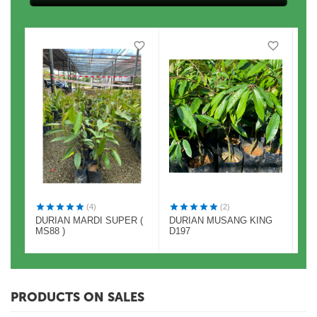
(4)
(2)
DURIAN MARDI SUPER (
DURIAN MUSANG KING
CE
MS88 )
D197
PRODUCTS ON SALES