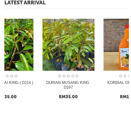
LATEST ARRIVAL
DURIAN MUSANG KING 
KORDIAL OREN  (2 Liter)
D197
RM
35.00
RM
14.00