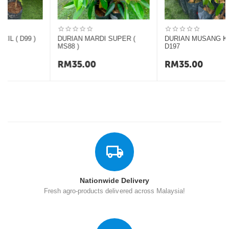
DURIAN MARDI SUPER (
DURIAN MUSANG KING
MS88 )
D197
RM
35.00
RM
35.00
Nationwide Delivery
Fresh agro-products delivered across Malaysia!