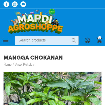
0
MANGGA CHOKANAN
Home
/
Anak Pokok
/