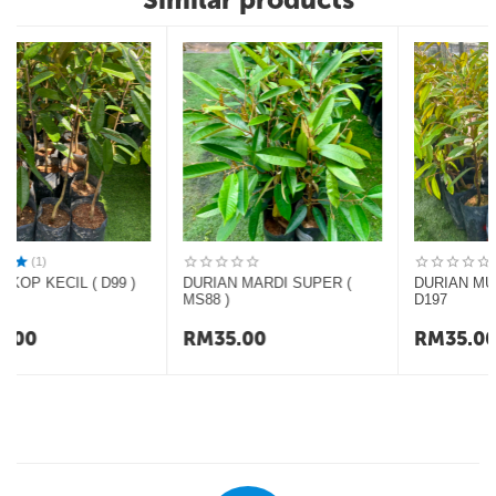
DURIAN MARDI SUPER (
DURIAN MUSANG KING
MS88 )
D197
RM
35.00
RM
35.00