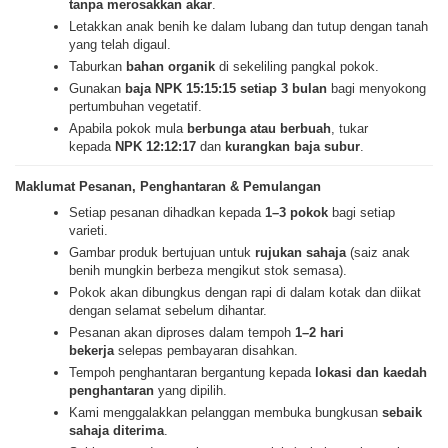
tanpa merosakkan akar
.
Letakkan anak benih ke dalam lubang dan tutup dengan tanah
yang telah digaul.
Taburkan
bahan organik
di sekeliling pangkal pokok.
Gunakan
baja NPK 15:15:15 setiap 3 bulan
bagi menyokong
pertumbuhan vegetatif.
Apabila pokok mula
berbunga atau berbuah
, tukar
kepada
NPK 12:12:17
dan
kurangkan baja subur
.
Maklumat Pesanan, Penghantaran & Pemulangan
Setiap pesanan dihadkan kepada
1–3 pokok
bagi setiap
varieti.
Gambar produk bertujuan untuk
rujukan sahaja
(saiz anak
benih mungkin berbeza mengikut stok semasa).
Pokok akan dibungkus dengan rapi di dalam kotak dan diikat
dengan selamat sebelum dihantar.
Pesanan akan diproses dalam tempoh
1–2 hari
bekerja
selepas pembayaran disahkan.
Tempoh penghantaran bergantung kepada
lokasi dan kaedah
penghantaran
yang dipilih.
Kami menggalakkan pelanggan membuka bungkusan
sebaik
sahaja diterima
.