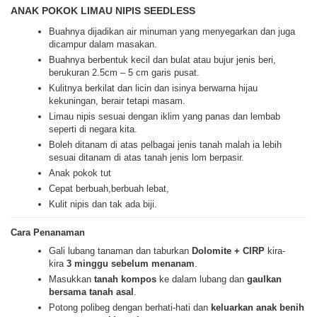
ANAK POKOK LIMAU NIPIS SEEDLESS
Buahnya dijadikan air minuman yang menyegarkan dan juga
dicampur dalam masakan.
Buahnya berbentuk kecil dan bulat atau bujur jenis beri,
berukuran 2.5cm – 5 cm garis pusat.
Kulitnya berkilat dan licin dan isinya berwarna hijau
kekuningan, berair tetapi masam.
Limau nipis sesuai dengan iklim yang panas dan lembab
seperti di negara kita.
Boleh ditanam di atas pelbagai jenis tanah malah ia lebih
sesuai ditanam di atas tanah jenis lom berpasir.
Anak pokok tut
Cepat berbuah,berbuah lebat,
Kulit nipis dan tak ada biji.
Cara Penanaman
Gali lubang tanaman dan taburkan
Dolomite + CIRP
kira-
kira
3 minggu sebelum menanam
.
Masukkan
tanah kompos
ke dalam lubang dan
gaulkan
bersama tanah asal
.
Potong polibeg dengan berhati-hati dan
keluarkan anak benih