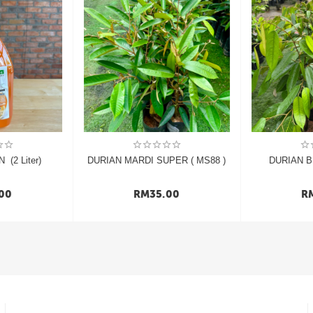
 (2 Liter)
DURIAN MARDI SUPER ( MS88 )
DURIAN B
00
RM
35.00
R