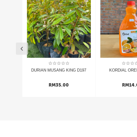
D214 )
DURIAN MUSANG KING D197
KORDIAL OREN 
RM
35.00
RM
14.