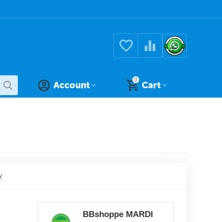
0
Account
Cart
w
BBshoppe MARDI