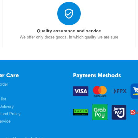
Quality assurance and service
We offer only those goods, in which quality we are sure
er Care
Payment Methods
order
list
Delivery
fund Policy
ervice