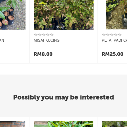
kaedah penghantaran
yang dipilih.
ebaik sahaja diterima
.
 atau tidak tepat), sila hubungi kami disertai
gambar dan video.
hari
dari tarikh penerimaan.
g dihantar
.
dan disertakan
bukti pembelian
.
AN
MISAI KUCING
PETAI PADI 
esanan, sila hubungi pihak kami untuk tindakan lanjut.
RM
8.00
RM
25.00
Possibly you may be interested