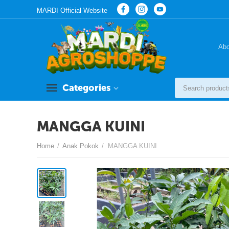
MARDI Official Website
Ab
Categories
MANGGA KUINI
Home
/
Anak Pokok
/
MANGGA KUINI