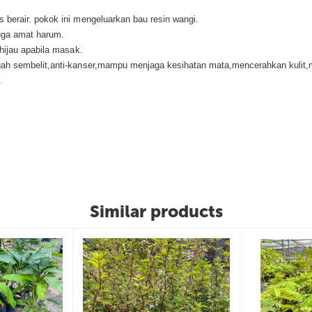
berair. pokok ini mengeluarkan bau resin wangi.
uga amat harum.
 hijau apabila masak.
gah sembelit,anti-kanser,mampu menjaga kesihatan mata,mencerahkan kulit
.
ra-kira
3 minggu sebelum menanam
.
n bersama tanah asal
.
k benih tanpa merosakkan akar
.
tanah yang telah digaul.
okong pertumbuhan vegetatif.
Similar products
epada
NPK 12:12:17
dan
kurangkan baja subur
.
 varieti.
nak benih mungkin berbeza mengikut stok semasa).
diikat dengan selamat sebelum dihantar.
a
selepas pembayaran disahkan.