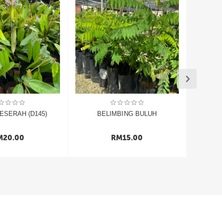
ESERAH (D145)
BELIMBING BULUH
M
20.00
RM
15.00