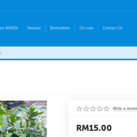
out MARDI
Newest
Bestsellers
On sale
Contact Us
Write a revie
RM
15.00