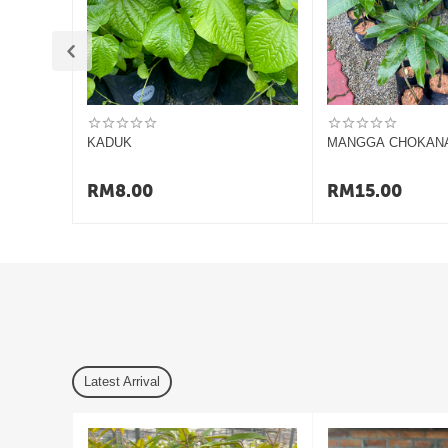
Tempoh penghantaran bergantung kepada
lokasi dan 
Kami menggalakkan pelanggan membuka bungkusan
s
Sekiranya terdapat sebarang masalah (pokok rosak, mati
Permintaan pemulangan boleh dibuat
dalam tempoh 7 
Pembatalan pesanan hanya dibenarkan
sebelum baran
Item yang dipulangkan hendaklah dalam keadaan asal 
KADUK
MANGGA CHOKAN
Sekiranya terdapat sebarang pertanyaan atau isu berkaitan p
RM
8.00
RM
15.00
Terima kasih.
Latest Arrival