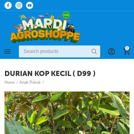
0
DURIAN KOP KECIL ( D99 )
Home
/
Anak Pokok
/