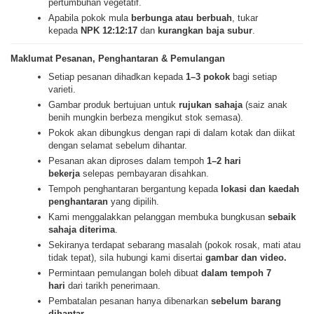
pertumbuhan vegetatif.
Apabila pokok mula
berbunga atau berbuah
, tukar
kepada
NPK 12:12:17
dan
kurangkan baja subur
.
Maklumat Pesanan, Penghantaran & Pemulangan
Setiap pesanan dihadkan kepada
1–3 pokok
bagi setiap
varieti.
Gambar produk bertujuan untuk
rujukan sahaja
(saiz anak
benih mungkin berbeza mengikut stok semasa).
Pokok akan dibungkus dengan rapi di dalam kotak dan diikat
dengan selamat sebelum dihantar.
Pesanan akan diproses dalam tempoh
1–2 hari
bekerja
selepas pembayaran disahkan.
Tempoh penghantaran bergantung kepada
lokasi dan kaedah
penghantaran
yang dipilih.
Kami menggalakkan pelanggan membuka bungkusan
sebaik
sahaja diterima
.
Sekiranya terdapat sebarang masalah (pokok rosak, mati atau
tidak tepat), sila hubungi kami disertai
gambar dan video.
Permintaan pemulangan boleh dibuat
dalam tempoh 7
hari
dari tarikh penerimaan.
Pembatalan pesanan hanya dibenarkan
sebelum barang
dihantar
.