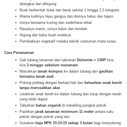
ditangkai dan dihujung.
Buah berbentuk bulat dan berat sekitar 1 hingga 2.5 kilogram
Warna kulitnya hijau gangsa dan durinya halus dan tajam.
Isinya berwarna kuning dan sederhana tebal.
Rasanya manis, isinya halus dan lembek.
Hujung dan bahu buah melekuk.
Pembiakkan vegetatif melalui teknik cantuman mata tunas.
Cara Penanaman
Gali lubang tanaman dan taburkan
Dolomite + CIRP
kira-
kira
3 minggu sebelum menanam
.
Masukkan
tanah kompos
ke dalam lubang dan
gaulkan
bersama tanah asal
.
Potong polibeg dengan berhati-hati dan
keluarkan anak benih
tanpa merosakkan akar
.
Letakkan anak benih ke dalam lubang dan tutup dengan tanah
yang telah digaul.
Taburkan
bahan organik
di sekeliling pangkal pokok.
Pastikan
jarak tanaman minimum 11 meter
antara satu
pokok dengan pokok yang lain.
Gunakan
baja NPK 15:15:15 setiap 3 bulan
bagi menyokong