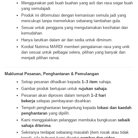
Menggunakan pati buah buahan yang asli dan rasa segar buah
yang semulajadi.
Produk ini diformulasi dengan kemanisan semula jadi yang
mencukupi tanpa memerlukan sebarang tambahan gula.
Sesuai untuk pengguna yang mengutamakan kesihatan dan
kemudahan.
Hanya larutkan dalam air dan sedia untuk diminum.
Kordial Nutrima MARDI memberi pengalaman rasa yang unik
dan sesuai untuk pelbagai selera, pilihan yang banyak dan
menjadi pilihan ramai.
Maklumat Pesanan, Penghantaran & Pemulangan
Setiap pesanan dihadkan kepada
1–3 item
sahaja.
Gambar produk bertujuan untuk
rujukan sahaja
.
Pesanan akan diproses dalam tempoh
1–2 hari
bekerja
selepas pembayaran disahkan.
Tempoh penghantaran bergantung kepada
lokasi dan kaedah
penghantaran
yang dipilih.
Kami menggalakkan pelanggan membuka bungkusan
sebaik
sahaja diterima
.
Sekiranya terdapat sebarang masalah (item rosak atau tidak
tepat), sila hubungi kami disertai
gambar dan video.