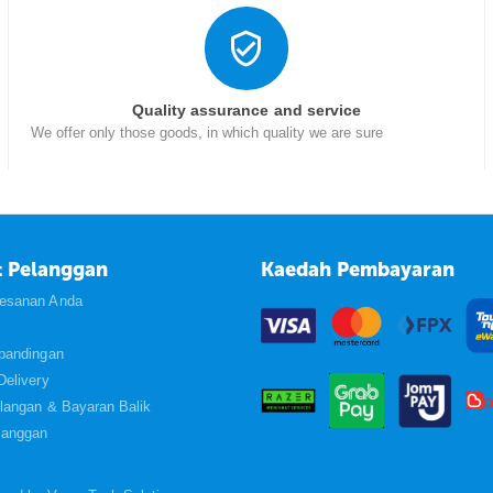
Quality assurance and service
We offer only those goods, in which quality we are sure
 Pelanggan
Kaedah Pembayaran
esanan Anda
rbandingan
Delivery
langan & Bayaran Balik
langgan