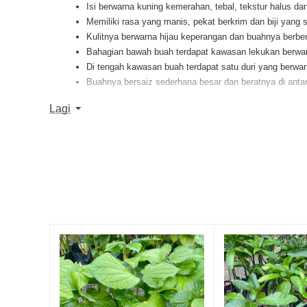
Isi berwarna kuning kemerahan, tebal, tekstur halus d
Memiliki rasa yang manis, pekat berkrim dan biji yang 
Kulitnya berwarna hijau keperangan dan buahnya berben
Bahagian bawah buah terdapat kawasan lekukan berwarn
Di tengah kawasan buah terdapat satu duri yang berwar
Buahnya bersaiz sederhana besar dan beratnya di anta
CARA PENANAMAN
Lagi
Gali dan tabur di dalam lubang Dolomite+CIRP 3 ming
Tabur tanah kompos dan gaul tanah.
Potong polibeg di bahagian bawah dan cabut dengan ber
Taburkan bahan organik di sekeliling tanah anak benih.
Tanah dikorek dengan ukuran 60x60x50 cm sebagai te
Pastikan jarak lubang antara satu dengan yang lainny
Pembajaan perlulah dilakukan sekali dalam 3 bulan d
Setelah pokok mula berbunga dan berbuah, tabur baja
PEMBELIAN
Maksimum membelian 1-3 pokok untuk satu pembelian
Saiz pokok di dalam gamba tidak menggambarkan saiz 
Pokok akan dibungkus didalam kotak dan diikat bagi t
Pesanan biasanya diproses dalam masa 1–2 hari pern