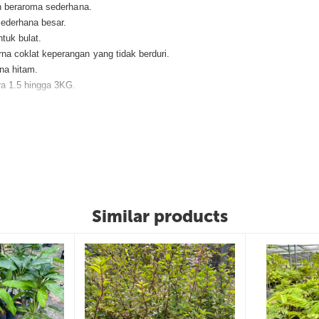
an beraroma sederhana.
sederhana besar.
tuk bulat.
a coklat keperangan yang tidak berduri.
na hitam.
ra 1.5 hingga 3KG.
gu sebelum ditanam.
hati hati.
mpat penanaman benih pokok.
a paling kurang 11meter supaya nanti tanaman akan tumbuh dengan baik.
Similar products
engan baja subur NPK 15.15.15 untuk membantu percepatkan pertumbuhan.
 penggalak bunga dan buah NPK 12.12.17 dan kurangkan baja subur.
.
sebenar benih, saiz anak benih berubah mengikut stock yang ada.
ujuan keselamatan.
iagaan selepas pengesahan pembayaran.