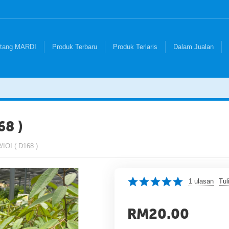
tang MARDI
Produk Terbaru
Produk Terlaris
Dalam Jualan
8 )
OI ( D168 )
1 ulasan
Tul
RM
20.00