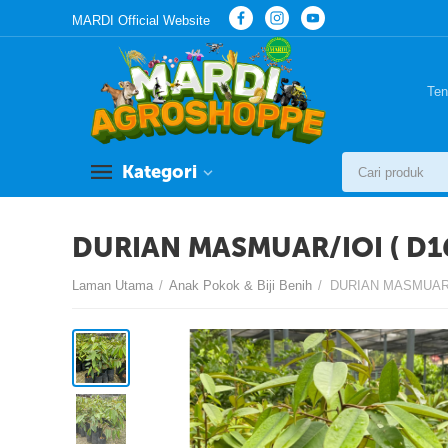
MARDI Official Website
Ten
Kategori
DURIAN MASMUAR/IOI ( D16
Laman Utama
/
Anak Pokok & Biji Benih
/
DURIAN MASMUAR/I