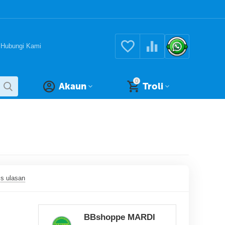
Hubungi Kami
0
Akaun
Troli
is ulasan
BBshoppe MARDI