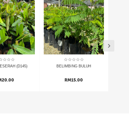
ESERAH (D145)
BELIMBING BULUH
M
20.00
RM
15.00