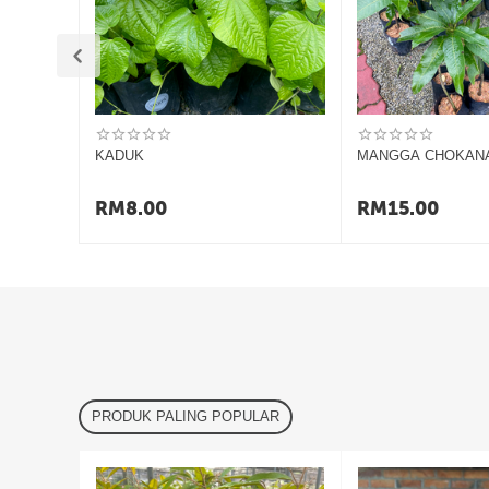
Jangka masa penghantaran berbeza mengikut lokasi dan
PENGHATARAN
Buka kotak bungkusan sebaik sahaja diterima.
Jika pokok mengalami kerosakan/mati atau tidak betu
Pemulangan semula tidak diterima sekiranya lambat 
Permintaan pemulangan dibuat dalam tempoh 7 hari dar
KADUK
MANGGA CHOKAN
Pesanan boleh dibatalkan jika permintaan dibuat sebel
Item mestilah dalam keadaan asal dan perlu sertakan b
RM
8.00
RM
15.00
PRODUK PALING POPULAR