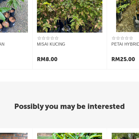
 kaedah penghantaran yang dipilih.
l, sila maklumkan kepada kami beserta pembuktian gamba dan video.
membuka bungkusan.
i tarikh penerimaan.
AN
MISAI KUCING
PETAI HYBRI
um barang dihantar.
ukti pembelian (pengesahan resit atau pesanan).
RM
8.00
RM
25.00
Possibly you may be interested