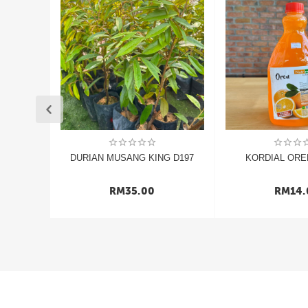
D214 )
DURIAN MUSANG KING D197
KORDIAL OREN 
RM
35.00
RM
14.